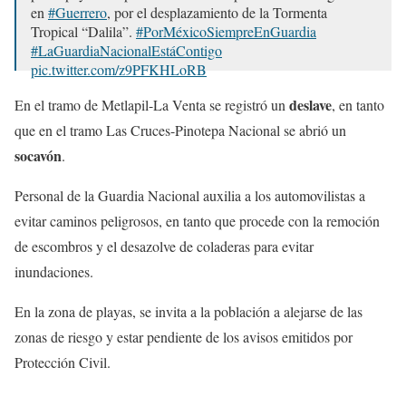
en
#Guerrero
, por el desplazamiento de la Tormenta
Tropical “Dalila”.
#PorMéxicoSiempreEnGuardia
#LaGuardiaNacionalEstáContigo
pic.twitter.com/z9PFKHLoRB
— Guardia Nacional (@GN_MEXICO_)
June 15, 2025
deslave
En el tramo de Metlapil-La Venta se registró un
, en tanto
que en el tramo Las Cruces-Pinotepa Nacional se abrió un
socavón
.
Personal de la Guardia Nacional auxilia a los automovilistas a
evitar caminos peligrosos, en tanto que procede con la remoción
de escombros y el desazolve de coladeras para evitar
inundaciones.
En la zona de playas, se invita a la población a alejarse de las
zonas de riesgo y estar pendiente de los avisos emitidos por
Protección Civil.