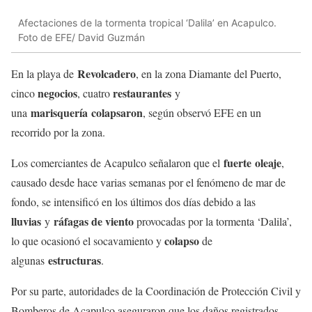
Afectaciones de la tormenta tropical ‘Dalila’ en Acapulco.
Foto de EFE/ David Guzmán
Revolcadero
En la playa de
, en la zona Diamante del Puerto,
negocios
restaurantes
cinco
, cuatro
y
marisquería
colapsaron
una
, según observó EFE en un
recorrido por la zona.
fuerte
oleaje
Los comerciantes de Acapulco señalaron que el
,
causado desde hace varias semanas por el fenómeno de mar de
fondo, se intensificó en los últimos dos días debido a las
lluvias
ráfagas de viento
y
provocadas por la tormenta ‘Dalila’,
colapso
lo que ocasionó el socavamiento y
de
estructuras
algunas
.
Por su parte, autoridades de la Coordinación de Protección Civil y
Bomberos de Acapulco aseguraron que los daños registrados