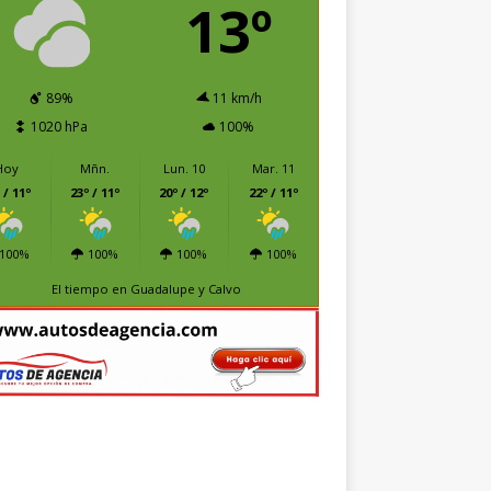
13º
89%
11 km/h
1020 hPa
100%
Hoy
Mñn.
Lun. 10
Mar. 11
 / 11º
23º / 11º
20º / 12º
22º / 11º
100%
100%
100%
100%
El tiempo en Guadalupe y Calvo