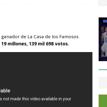
conocen a 60 policías por sus acciones en Julio
ESTATAL
C
o
m
p
el ganador de La Casa de los Famosos
ar
n
19 millones, 139 mil 698 votos.
i