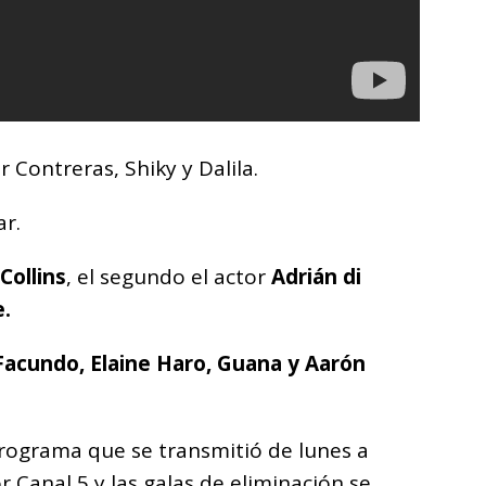
r Contreras, Shiky y Dalila.
ar.
 Collins
, el segundo el actor
Adrián di
e.
 Facundo, Elaine Haro, Guana y Aarón
rograma que se transmitió de lunes a
 Canal 5 y las galas de eliminación se