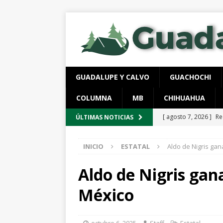
GUADALUPE Y CALVO
GUACHOCHI
COLUMNA
MB
CHIHUAHUA
[ agosto 8, 2026 ]
*P
ÚLTIMAS NOTICIAS
CHIHUAHUA MARCO 
INICIO
ESTATAL
Aldo de Nigris ga
[ agosto 7, 2026 ]
Sa
Chihuahua
ESTATA
Aldo de Nigris gan
[ agosto 7, 2026 ]
Ar
México
[ agosto 7, 2026 ]
Cl
Parque Colibrí
CH