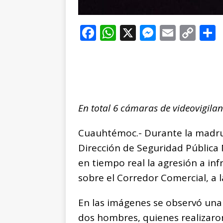
F
W
X
M
E
C
a
h
e
m
o
c
at
ss
ai
p
e
s
e
l
y
b
A
n
Li
En total 6 cámaras de videovigil
o
p
g
n
t
o
p
e
k
r
Cuauhtémoc.- Durante la madrug
k
r
Dirección de Seguridad Pública
en tiempo real la agresión a in
sobre el Corredor Comercial, a l
En las imágenes se observó una 
dos hombres, quienes realizar