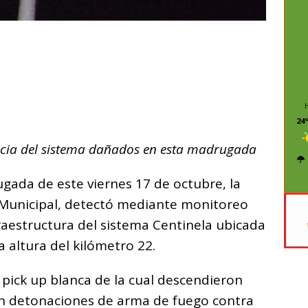
C
o
m
p
24º
ar
ancia del sistema dañados en esta madrugada
i
ada de este viernes 17 de octubre, la
 Municipal, detectó mediante monitoreo
fraestructura del sistema Centinela ubicada
a altura del kilómetro 22.
pick up blanca de la cual descendieron
on detonaciones de arma de fuego contra