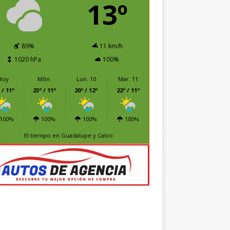
13º
89%
11 km/h
1020 hPa
100%
Hoy
Mñn.
Lun. 10
Mar. 11
 / 11º
23º / 11º
20º / 12º
22º / 11º
100%
100%
100%
100%
El tiempo en Guadalupe y Calvo