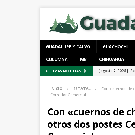
GUADALUPE Y CALVO
GUACHOCHI
COLUMNA
MB
CHIHUAHUA
[ agosto 7, 2026 ]
Sa
ÚLTIMAS NOTICIAS
Chihuahua
ESTATA
INICIO
ESTATAL
Con «cuernos de c
[ agosto 7, 2026 ]
Ar
Corredor Comercial
[ agosto 7, 2026 ]
Cl
Con «cuernos de c
Parque Colibrí
CH
otros dos postes C
[ agosto 7, 2026 ]
Re
[ agosto 8, 2026 ]
*P