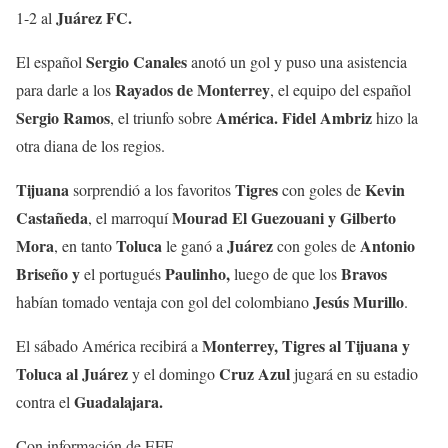
Juárez FC.
1-2 al
Sergio Canales
El español
anotó un gol y puso una asistencia
Rayados de Monterrey
para darle a los
, el equipo del español
Sergio Ramos
América. Fidel Ambriz
, el triunfo sobre
hizo la
otra diana de los regios.
Tijuana
Tigres
Kevin
sorprendió a los favoritos
con goles de
Castañeda
Mourad El Guezouani y Gilberto
, el marroquí
Mora
Toluca
Juárez
Antonio
, en tanto
le ganó a
con goles de
Briseño y
Paulinho,
Bravos
el portugués
luego de que los
Jesús Murillo
habían tomado ventaja con gol del colombiano
.
Monterrey,
Tigres al Tijuana y
El sábado América recibirá a
Toluca al Juárez
Cruz Azul
y el domingo
jugará en su estadio
Guadalajara.
contra el
Con información de EFE.