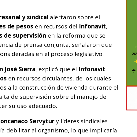
C
o
esarial y sindical
alertaron sobre el
m
nes de pesos
en recursos del
Infonavit
,
p
 de supervisión
en la reforma que se
ar
rencia de prensa conjunta, señalaron que
i
onsideradas en el proceso legislativo.
26º
n José Sierra
, explicó que el
Infonavit
sos
en recursos circulantes, de los cuales
s a la construcción de vivienda durante el
falta de supervisión sobre el manejo de
er su uso adecuado.
Concanaco Servytur
y líderes sindicales
a debilitar al organismo, lo que implicaría