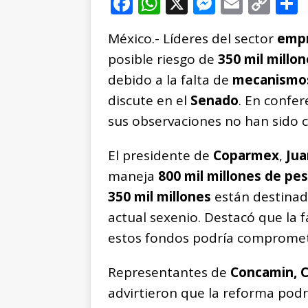
F
W
X
M
E
C
a
h
e
m
o
México.- Líderes del sector
empr
c
at
ss
ai
p
posible riesgo de
350 mil millo
e
s
e
l
y
debido a la falta de
mecanismos
b
A
n
Li
discute en el
Senado
. En confe
o
p
g
n
t
sus observaciones no han sido c
o
p
e
k
r
k
r
El presidente de
Coparmex
,
Jua
maneja
800 mil millones de pe
350 mil millones
están destinado
actual sexenio. Destacó que la 
estos fondos podría compromet
Representantes de
Concamin, 
advirtieron que la reforma podrí