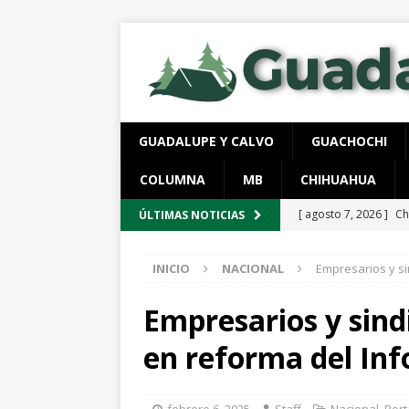
GUADALUPE Y CALVO
GUACHOCHI
COLUMNA
MB
CHIHUAHUA
[ agosto 7, 2026 ]
Ro
ÚLTIMAS NOTICIAS
ESTATAL
INICIO
NACIONAL
Empresarios y si
[ agosto 7, 2026 ]
Ca
evidencias clave en 
Empresarios y sind
[ agosto 6, 2026 ]
Al
en reforma del Inf
unidad en el PAN
[ agosto 6, 2026 ]
De