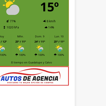
15º
77%
8 km/h
1020 hPa
14%
Hoy
Mñn.
Dom. 9
Lun. 10
 / 12º
23º / 11º
24º / 11º
23º / 11º
100%
100%
100%
100%
El tiempo en Guadalupe y Calvo