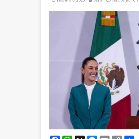
febrero 6, 2025
Staff
Nacional
,
Por
cercanía y presencia
[ agosto 7, 2026 ]
Ch
ESTATAL