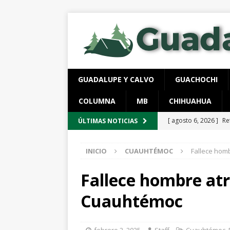
GUADALUPE Y CALVO
GUACHOCHI
COLUMNA
MB
CHIHUAHUA
[ agosto 6, 2026 ]
Re
ÚLTIMAS NOTICIAS
aire y tierra
GUADA
INICIO
CUAUHTÉMOC
Fallece hom
[ agosto 6, 2026 ]
Ej
ESTATAL
Fallece hombre atr
[ agosto 6, 2026 ]
Lo
Cuauhtémoc
vigentes
ESTATAL
[ agosto 6, 2026 ]
De