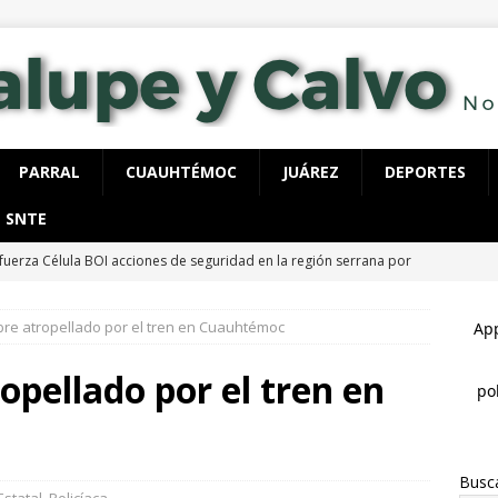
PARRAL
CUAUHTÉMOC
JUÁREZ
DEPORTES
SNTE
fuerza Célula BOI acciones de seguridad en la región serrana por
LUPE Y CALVO
bre atropellado por el tren en Cuauhtémoc
ecutan a hombre dentro de su vivienda en la colonia Ramón Reyes
opellado por el tren en
 detienen con 40 dosis de cocaína, tenía órdenes de aprehensión
Busc
spliega FGE y AEI operativo en “El Willi” en Casas Grandes