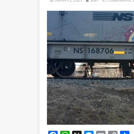
febrero 2, 2025
Staff
Cuauhtémoc
,
ESTATAL
[ agosto 6, 2026 ]
De
cercanía y presencia