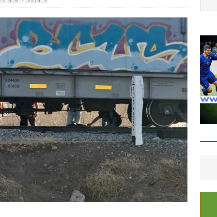
Estatal
,
Policíaca
staca César Jáuregui la importancia de atender las colonias con
ESTATAL