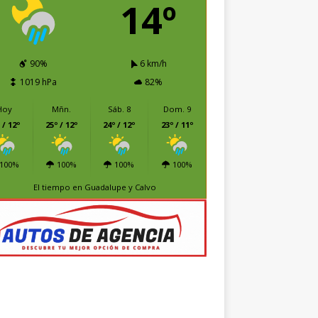
14º
90%
6 km/h
1019 hPa
82%
Hoy
Mñn.
Sáb. 8
Dom. 9
 / 12º
25º / 12º
24º / 12º
23º / 11º
100%
100%
100%
100%
El tiempo en Guadalupe y Calvo