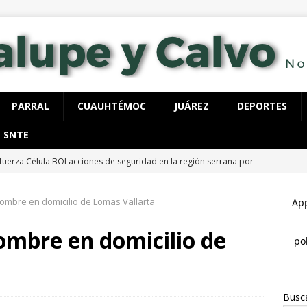
PARRAL
CUAUHTÉMOC
JUÁREZ
DEPORTES
SNTE
fuerza Célula BOI acciones de seguridad en la región serrana por
LUPE Y CALVO
hombre en domicilio de Lomas Vallarta
ecutan a hombre dentro de su vivienda en la colonia Ramón Reyes
hombre en domicilio de
 detienen con 40 dosis de cocaína, tenía órdenes de aprehensión
Busc
spliega FGE y AEI operativo en “El Willi” en Casas Grandes