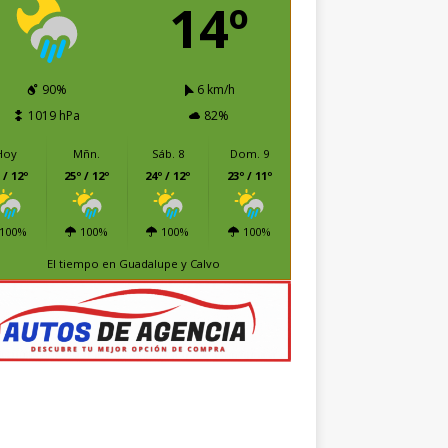
14º
90%
6 km/h
1019 hPa
82%
Hoy
Mñn.
Sáb. 8
Dom. 9
 / 12º
25º / 12º
24º / 12º
23º / 11º
100%
100%
100%
100%
El tiempo en Guadalupe y Calvo