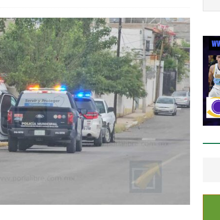
staca César Jáuregui la importancia de atender las colonias con
ESTATAL