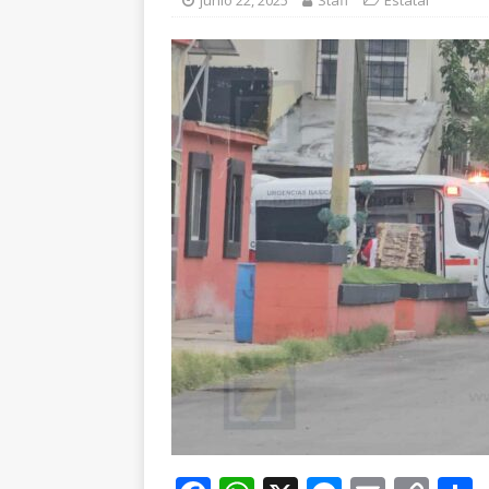
junio 22, 2025
Staff
Estatal
ESTATAL
[ agosto 6, 2026 ]
De
cercanía y presencia