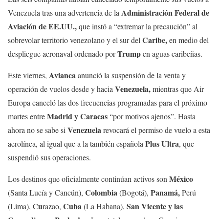
Administración Federal de
Venezuela tras una advertencia de la
Aviación de EE.UU.,
que instó a “extremar la precaución” al
Caribe,
sobrevolar territorio venezolano y el sur del
en medio del
Trump
despliegue aeronaval ordenado por
en aguas caribeñas.
Avianca
Este viernes,
anunció la suspensión de la venta y
Venezuela,
operación de vuelos desde y hacia
mientras que Air
Europa canceló las dos frecuencias programadas para el próximo
Madrid y Caracas
martes entre
“por motivos ajenos”. Hasta
Venezuela
ahora no se sabe si
revocará el permiso de vuelo a esta
Plus Ultra
aerolínea, al igual que a la también española
, que
suspendió sus operaciones.
México
Los destinos que oficialmente continúan activos son
Colombia
Panamá,
(Santa Lucía y Cancún),
(Bogotá),
Perú
u
Cuba
San Vicente y las
(Lima), C
razao,
(La Habana),