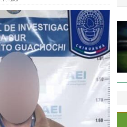
l
,
Policíaca
staca César Jáuregui la importancia de atender las colonias con
ESTATAL