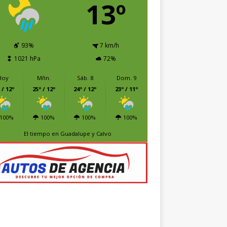
13º
93%
7 km/h
1021 hPa
72%
Hoy
Mñn.
Sáb. 8
Dom. 9
 / 12º
25º / 12º
24º / 12º
23º / 11º
100%
100%
100%
100%
El tiempo en Guadalupe y Calvo