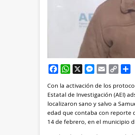
F
W
X
M
E
C
a
h
e
m
o
Con la activación de los protoc
c
at
ss
ai
p
Estatal de Investigación (AEI) ads
e
s
e
l
y
localizaron sano y salvo a Samue
b
A
n
Li
edad que contaba con reporte d
o
p
g
n
t
14 de febrero, en el municipio 
o
p
e
k
r