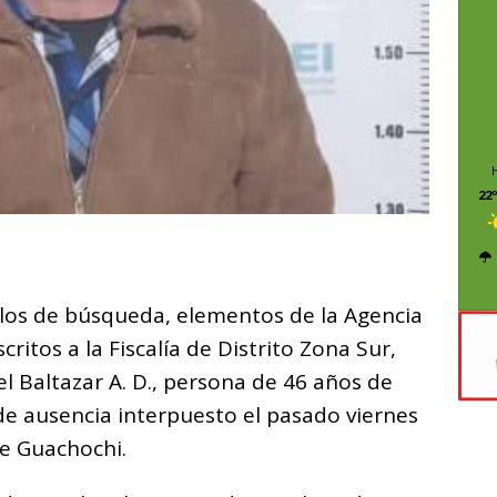
22º
C
o
olos de búsqueda, elementos de la Agencia
m
critos a la Fiscalía de Distrito Zona Sur,
p
l Baltazar A. D., persona de 46 años de
ar
e ausencia interpuesto el pasado viernes
i
de Guachochi.