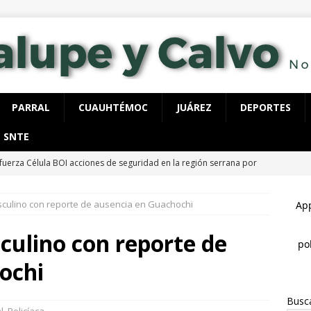
PARRAL
CUAUHTÉMOC
JUÁREZ
DEPORTES
SNTE
fuerza Célula BOI acciones de seguridad en la región serrana por
LUPE Y CALVO
sculino con reporte de ausencia en Guachochi
ecutan a hombre dentro de su vivienda en la colonia Ramón Reyes
culino con reporte de
 detienen con 40 dosis de cocaína, tenía órdenes de aprehensión
ochi
Busc
spliega FGE y AEI operativo en “El Willi” en Casas Grandes