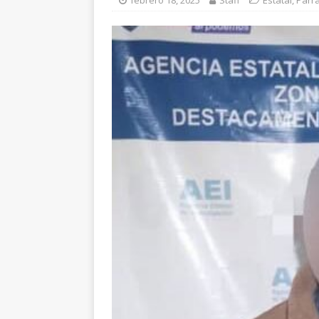
febrero 18, 2025
Staff
Estatal
,
Parra
ESTATAL
[ agosto 6, 2026 ]
De
cercanía y presencia