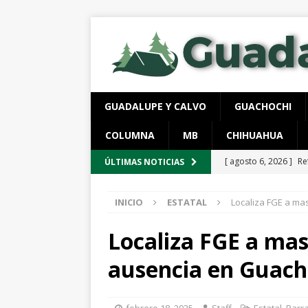
GUADALUPE Y CALVO
GUACHOCHI
COLUMNA
MB
CHIHUAHUA
[ agosto 6, 2026 ]
Re
ÚLTIMAS NOTICIAS
aire y tierra
GUADA
INICIO
ESTATAL
Localiza FGE a ma
[ agosto 6, 2026 ]
Ej
ESTATAL
Localiza FGE a mas
[ agosto 6, 2026 ]
Lo
ausencia en Guach
vigentes
ESTATAL
[ agosto 6, 2026 ]
De