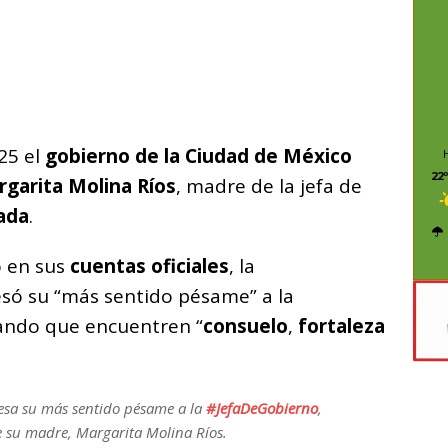
C
o
m
p
ar
25 el
i
gobierno de la Ciudad de México
22º
garita Molina Ríos
, madre de la jefa de
ada
.
 en sus
cuentas oficiales
, la
só su “más sentido pésame” a la
eando que encuentren “
consuelo
,
fortaleza
esa su más sentido pésame a la
#JefaDeGobierno
,
de su madre, Margarita Molina Ríos.