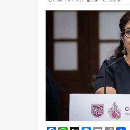
diciembre 1, 2025
Staff
Estatal
ESTATAL
[ agosto 6, 2026 ]
De
cercanía y presencia