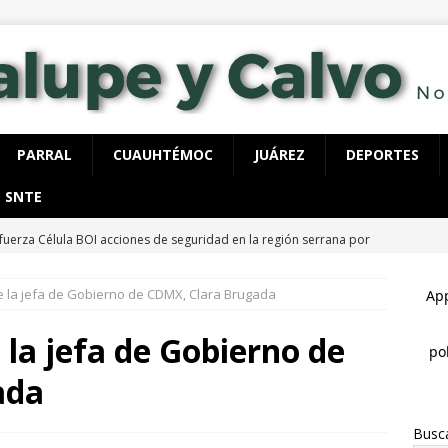
PARRAL
CUAUHTÉMOC
JUÁREZ
DEPORTES
SNTE
fuerza Célula BOI acciones de seguridad en la región serrana por
LUPE Y CALVO
 la jefa de Gobierno de CDMX, Clara Brugada
ecutan a hombre dentro de su vivienda en la colonia Ramón Reyes
la jefa de Gobierno de
 detienen con 40 dosis de cocaína, tenía órdenes de aprehensión
ada
Busc
spliega FGE y AEI operativo en “El Willi” en Casas Grandes