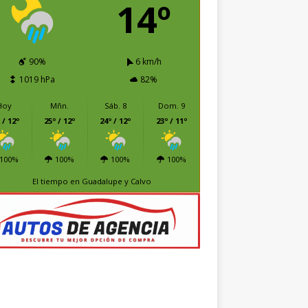
14º
90%
6 km/h
1019 hPa
82%
Hoy
Mñn.
Sáb. 8
Dom. 9
 / 12º
25º / 12º
24º / 12º
23º / 11º
100%
100%
100%
100%
El tiempo en Guadalupe y Calvo