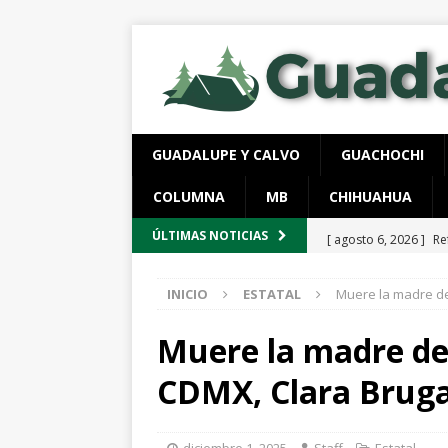
GUADALUPE Y CALVO
GUACHOCHI
COLUMNA
MB
CHIHUAHUA
[ agosto 6, 2026 ]
Re
ÚLTIMAS NOTICIAS
aire y tierra
GUADA
INICIO
ESTATAL
Muere la madre de
[ agosto 6, 2026 ]
Ej
ESTATAL
Muere la madre de 
[ agosto 6, 2026 ]
Lo
CDMX, Clara Brug
vigentes
ESTATAL
[ agosto 6, 2026 ]
De