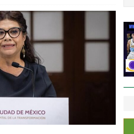
staca César Jáuregui la importancia de atender las colonias con
ESTATAL