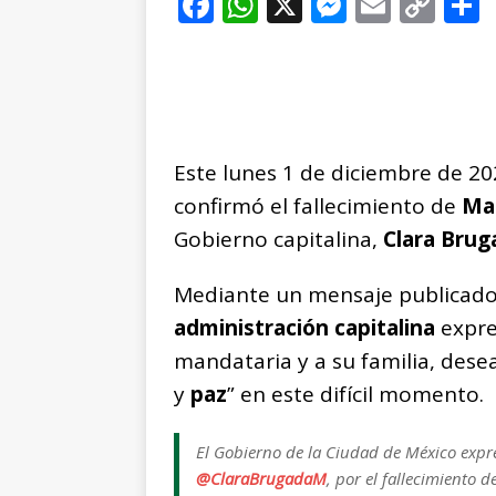
F
W
X
M
E
C
a
h
e
m
o
c
at
ss
ai
p
e
s
e
l
y
b
A
n
Li
Este lunes 1 de diciembre de 20
o
p
g
n
t
confirmó el fallecimiento de
Mar
o
p
e
k
r
Gobierno capitalina,
Clara Brug
k
r
Mediante un mensaje publicado
administración capitalina
expre
mandataria y a su familia, des
y
paz
” en este difícil momento.
El Gobierno de la Ciudad de México expr
@ClaraBrugadaM
, por el fallecimiento 