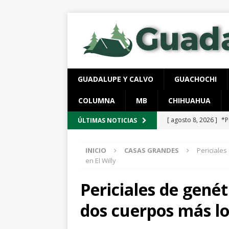
GUADALUPE Y CALVO
GUACHOCHI
COLUMNA
MB
CHIHUAHUA
[ agosto 8, 2026 ]
*P
ÚLTIMAS NOTICIAS
CHIHUAHUA MARCO 
INICIO
CASAS GRANDES
Periciales
[ agosto 7, 2026 ]
Sa
en El Willy
Chihuahua
ESTATA
Periciales de genét
[ agosto 7, 2026 ]
Ar
dos cuerpos más lo
[ agosto 7, 2026 ]
Cl
Parque Colibrí
CH