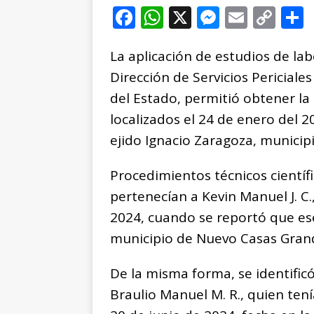
F
W
X
M
E
C
a
h
e
m
o
La aplicación de estudios de lab
c
at
ss
ai
p
Dirección de Servicios Periciales
e
s
e
l
y
del Estado, permitió obtener la
b
A
n
Li
localizados el 24 de enero del 2
o
p
g
n
t
ejido Ignacio Zaragoza, municip
o
p
e
k
r
k
r
Procedimientos técnicos científi
pertenecían a Kevin Manuel J. C.
2024, cuando se reportó que ese 
municipio de Nuevo Casas Gran
De la misma forma, se identific
Braulio Manuel M. R., quien ten