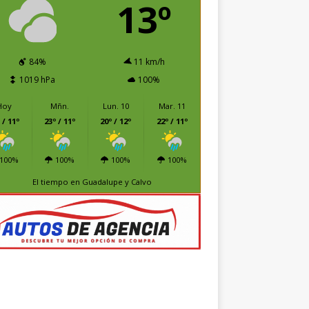
13º
84%
11 km/h
1019 hPa
100%
Hoy
Mñn.
Lun. 10
Mar. 11
 / 11º
23º / 11º
20º / 12º
22º / 11º
100%
100%
100%
100%
El tiempo en Guadalupe y Calvo