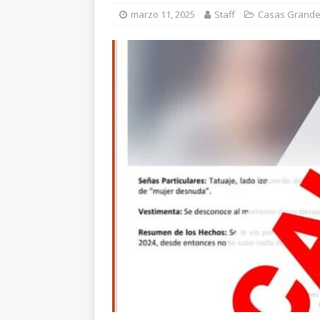
marzo 11, 2025
Staff
Casas Grand
[ agosto 8, 2026 ]
El