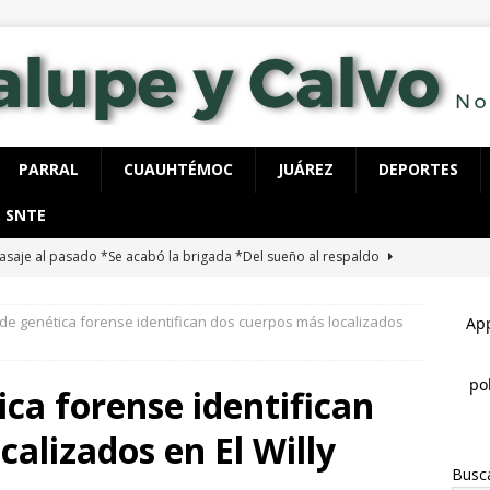
PARRAL
CUAUHTÉMOC
JUÁREZ
DEPORTES
SNTE
asaje al pasado *Se acabó la brigada *Del sueño al respaldo
BONILLA
 de genética forense identifican dos cuerpos más localizados
ntiago de la Peña reúne a 4 mil ciudadanos durante encuentro en
L
ica forense identifican
restan a 6 y aseguran 100 gramos de cristal
ESTATAL
calizados en El Willy
ausura alcalde Marco Bonilla la Veraneada DIFertida 2026 en el
Busc
IHUAHUA MARCO BONILLA