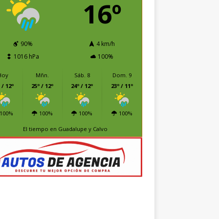
16º
90%
4 km/h
1016 hPa
100%
Hoy
Mñn.
Sáb. 8
Dom. 9
 / 12º
25º / 12º
24º / 12º
23º / 11º
100%
100%
100%
100%
El tiempo en Guadalupe y Calvo