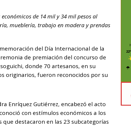
C
o
 económicos de 14 mil y 34 mil pesos al
m
ría, mueblería, trabajo en madera y prendas
p
ar
i
nmemoración del Día Internacional de la
22º
ceremonia de premiación del concurso de
isoguichi, donde 70 artesanos, en su
s originarios, fueron reconocidos por su
dra Enríquez Gutiérrez, encabezó el acto
econoció con estímulos económicos a los
as que destacaron en las 23 subcategorías