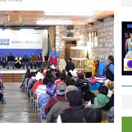
atal
,
Portada
s Sacramento
ESTATAL
fuerza Célula BOI acciones de seguridad en la región serrana por
LUPE Y CALVO