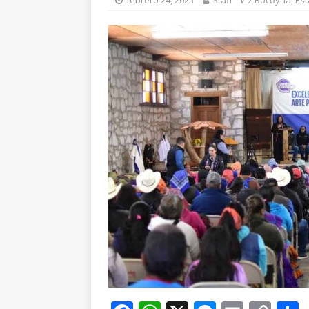
febrero 24, 2025
Staff
Bocoyna
,
Est
violencia en Granja
[ agosto 6, 2026 ]
Re
aire y tierra
GUADA