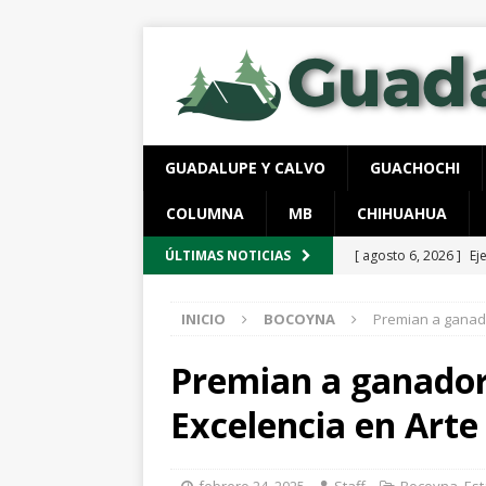
GUADALUPE Y CALVO
GUACHOCHI
COLUMNA
MB
CHIHUAHUA
[ agosto 6, 2026 ]
Ej
ÚLTIMAS NOTICIAS
ESTATAL
INICIO
BOCOYNA
Premian a ganado
[ agosto 6, 2026 ]
Lo
vigentes
ESTATAL
Premian a ganador
[ agosto 6, 2026 ]
De
Excelencia en Arte
ESTATAL
[ agosto 6, 2026 ]
En