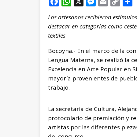
F
W
X
M
E
C
a
h
e
m
o
Los artesanos recibieron estímulos
c
at
ss
ai
p
destacar en categorías como ceste
e
s
e
l
y
textiles
b
A
n
Li
o
p
g
n
t
Bocoyna.- En el marco de la co
o
p
e
k
r
Lengua Materna, se realizó la 
k
r
Excelencia en Arte Popular en S
mayoría provenientes de pueblo
trabajo.
La secretaria de Cultura, Alejan
protocolario de premiación y r
artistas por las diferentes piez
del concurso.