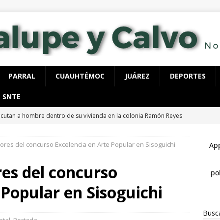
PARRAL
CUAUHTÉMOC
JUÁREZ
DEPORTES
SNTE
ecutan a hombre dentro de su vivienda en la colonia Ramón Reyes
res del concurso Excelencia en Arte Popular en Sisoguichi
 detienen con 40 dosis de cocaína, tenía órdenes de aprehensión
es del concurso
spliega FGE y AEI operativo en “El Willi” en Casas Grandes
 Popular en Sisoguichi
Busc
cuentran cuerpo encobijado, maniatado y con huellas de