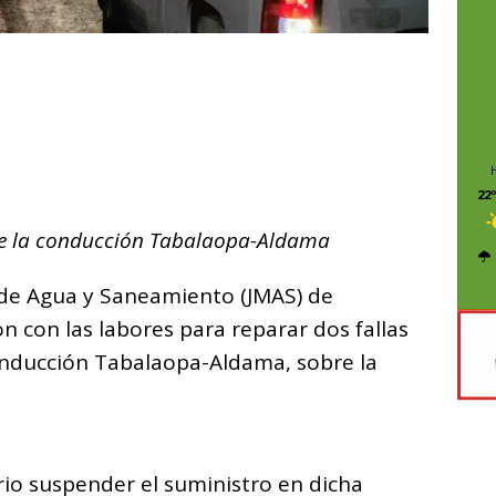
C
o
m
p
22º
ar
e la conducción Tabalaopa-Aldama
i
 de Agua y Saneamiento (JMAS) de
n con las labores para reparar dos fallas
onducción Tabalaopa-Aldama, sobre la
rio suspender el suministro en dicha