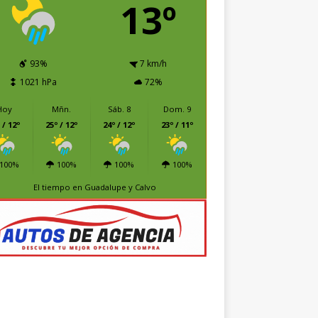
13º
93%
7 km/h
1021 hPa
72%
Hoy
Mñn.
Sáb. 8
Dom. 9
 / 12º
25º / 12º
24º / 12º
23º / 11º
100%
100%
100%
100%
El tiempo en Guadalupe y Calvo