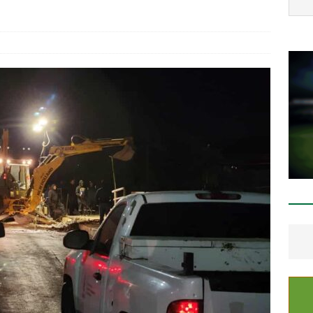
staca César Jáuregui la importancia de atender las colonias con
ESTATAL