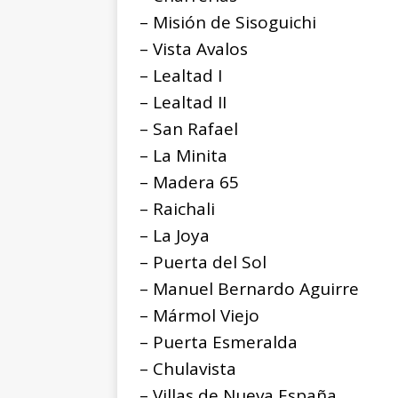
– Misión de Sisoguichi
– Vista Avalos
– Lealtad I
– Lealtad II
– San Rafael
– La Minita
– Madera 65
– Raichali
– La Joya
– Puerta del Sol
– Manuel Bernardo Aguirre
– Mármol Viejo
– Puerta Esmeralda
– Chulavista
– Villas de Nueva España