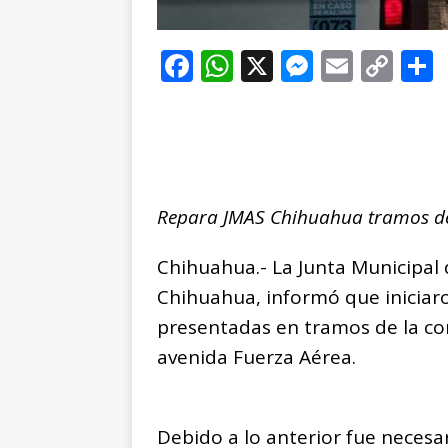
F
W
X
M
E
C
a
h
e
m
o
c
at
ss
ai
p
e
s
e
l
y
b
A
n
Li
Repara JMAS Chihuahua tramos d
o
p
g
n
t
o
p
e
k
r
Chihuahua.- La Junta Municipal
k
r
Chihuahua, informó que iniciaro
presentadas en tramos de la c
avenida Fuerza Aérea.
Debido a lo anterior fue necesa