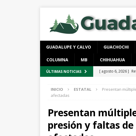
GUADALUPE Y CALVO
GUACHOCHI
COLUMNA
MB
CHIHUAHUA
[ agosto 6, 2026 ]
Re
ÚLTIMAS NOTICIAS
aire y tierra
GUADA
INICIO
ESTATAL
Presentan múltiple
[ agosto 6, 2026 ]
Ej
afectadas
ESTATAL
Presentan múltiple
[ agosto 6, 2026 ]
Lo
presión y faltas d
vigentes
ESTATAL
[ agosto 6, 2026 ]
De