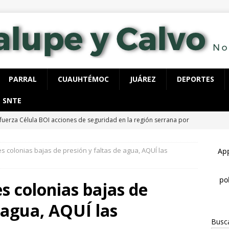
PARRAL
CUAUHTÉMOC
JUÁREZ
DEPORTES
SNTE
fuerza Célula BOI acciones de seguridad en la región serrana por
LUPE Y CALVO
s colonias bajas de presión y faltas de agua, AQUÍ las
ecutan a hombre dentro de su vivienda en la colonia Ramón Reyes
s colonias bajas de
 detienen con 40 dosis de cocaína, tenía órdenes de aprehensión
e agua, AQUÍ las
Busc
spliega FGE y AEI operativo en “El Willi” en Casas Grandes