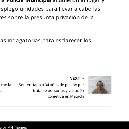
 la
Policía Municipal
acudieron al lugar y
esplegó unidades para llevar a cabo las
s sobre la presunta privación de la
as indagatorias para esclarecer los
NEXT
 con la
Sentenciado a 34 años de prisión por
al
trata de personas y violación
cometida en Matachí
me by
MH Themes