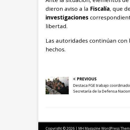
Ante la situación, elementos de
dieron aviso a la
Fiscalía
, que d
investigaciones
correspondiente
libertad.
Las autoridades continúan con l
hechos.
PREVIOUS
Destaca FGE trabajo coordinado
Secretaría de la Defensa Nacion
Copyright © 2026 | MH Magazine WordPress The