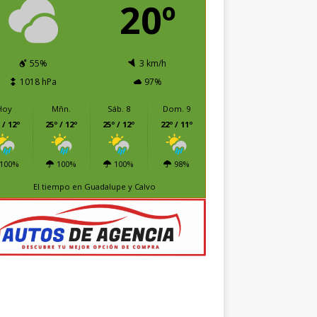
20º
55%
3 km/h
1018 hPa
97%
Hoy
Mñn.
Sáb. 8
Dom. 9
 / 12º
25º / 12º
25º / 12º
22º / 11º
100%
100%
100%
98%
El tiempo en Guadalupe y Calvo