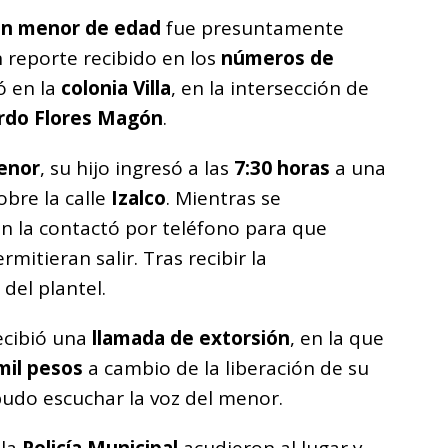
en menor de edad
fue presuntamente
n reporte recibido en los
números de
ió en la
colonia Villa
, en la intersección de
rdo Flores Magón
.
enor
, su hijo ingresó a las
7:30 horas
a una
bre la calle
Izalco
. Mientras se
en la contactó por teléfono para que
rmitieran salir. Tras recibir la
 del plantel.
ecibió una
llamada de extorsión
, en la que
mil pesos
a cambio de la liberación de su
pudo escuchar la voz del menor.