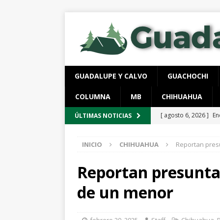
GUADALUPE Y CALVO
GUACHOCHI
COLUMNA
MB
CHIHUAHUA
[ agosto 6, 2026 ]
En
ÚLTIMAS NOTICIAS
violencia en Granja
INICIO
CHIHUAHUA
Reportan presu
[ agosto 6, 2026 ]
*L
pretextos
ESTATA
Reportan presunta 
[ agosto 6, 2026 ]
Da
de un menor
ESTATAL
[ agosto 6, 2026 ]
Ma