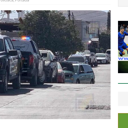
olicíaca
,
Portada
CHIHUAHUA MARCO BONILLA
spliega FGE y AEI operativo en “El Willi” en Casas Grandes