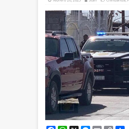
febrero 20, 2025
Staff
Chihuahua
,
P
carretera Aldama
[ agosto 6, 2026 ]
De
ESTATAL