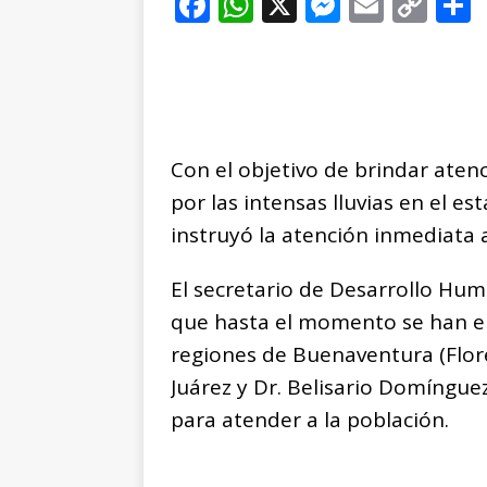
F
W
X
M
E
C
a
h
e
m
o
c
at
ss
ai
p
e
s
e
l
y
b
A
n
Li
Con el objetivo de brindar aten
o
p
g
n
t
por las intensas lluvias en el 
o
p
e
k
r
instruyó la atención inmediata 
k
r
El secretario de Desarrollo Hu
que hasta el momento se han e
regiones de Buenaventura (Flor
Juárez y Dr. Belisario Domíngu
para atender a la población.