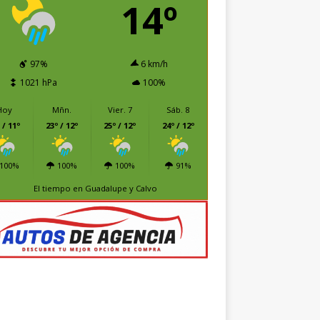
14º
97%
6 km/h
1021 hPa
100%
Hoy
Mñn.
Vier. 7
Sáb. 8
 / 11º
23º / 12º
25º / 12º
24º / 12º
100%
100%
100%
91%
El tiempo en Guadalupe y Calvo