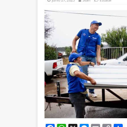
junio 27, 2025
Staff
Estatal
Escolar
CHIHUAHU
[ agosto 5, 2026 ]
In