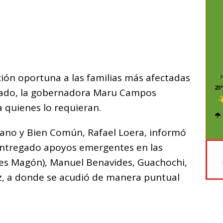
C
o
m
p
ar
ción oportuna a las familias más afectadas
i
23º
estado, la gobernadora Maru Campos
a quienes lo requieran.
mano y Bien Común, Rafael Loera, informó
ntregado apoyos emergentes en las
es Magón), Manuel Benavides, Guachochi,
ez, a donde se acudió de manera puntual