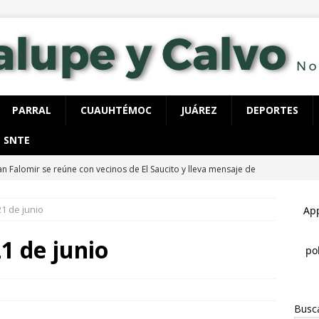
PARRAL
CUAUHTÉMOC
JUÁREZ
DEPORTES
SNTE
an Falomir se reúne con vecinos de El Saucito y lleva mensaje de
ESTATAL
1 de junio
staca César Jáuregui la importancia de atender las colonias con
ESTATAL
1 de junio
fuerza Célula BOI acciones de seguridad en la región serrana por
LUPE Y CALVO
Busc
ecutan a hombre dentro de su vivienda en la colonia Ramón Reyes