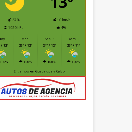
13º
87%
10 km/h
1020 hPa
4%
Hoy
Mñn.
Sáb. 8
Dom. 9
 / 12º
25º / 12º
24º / 12º
23º / 11º
100%
100%
100%
100%
El tiempo en Guadalupe y Calvo