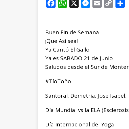
F
W
X
M
E
C
ESTATAL
a
h
e
m
o
[ agosto 7, 2026 ]
Ca
c
at
ss
ai
p
evidencias clave en 
e
s
e
l
y
Buen Fin de Semana
b
A
n
Li
¡Que Así sea!
o
p
g
n
t
Ya Cantó El Gallo
o
p
e
k
r
Ya es SABADO 21 de Junio
k
r
Saludos desde el Sur de Monter
#TíoToño
Santoral: Demetria, Jose Isabel, 
Día Mundial vs la ELA (Esclerosis
Día Internacional del Yoga