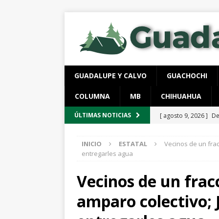
GUADALUPE Y CALVO
GUACHOCHI
COLUMNA
MB
CHIHUAHUA
[ agosto 9, 2026 ]
De
ÚLTIMAS NOTICIAS
[ agosto 8, 2026 ]
Im
INICIO
ESTATAL
Vecinos de un fra
ESTATAL
entregarles agua
[ agosto 8, 2026 ]
Re
Vecinos de un fra
municipales
ESTA
amparo colectivo; 
[ agosto 8, 2026 ]
Se
ESTATAL