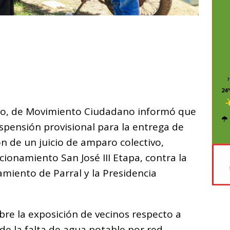
C
o
m
p
24º
ar
illo, de Movimiento Ciudadano informó que
i
uspensión provisional para la entrega de
n de un juicio de amparo colectivo,
cionamiento San José III Etapa, contra la
miento de Parral y la Presidencia
bre la exposición de vecinos respecto a
de la falta de agua potable por red