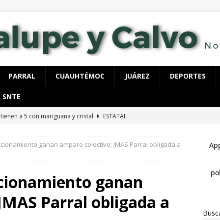
PARRAL
CUAUHTÉMOC
JUÁREZ
DEPORTES
SNTE
tienen a 5 con mariguana y cristal
ESTATAL
plementan operativo permanente en la Central Camionera
ccionamiento ganan amparo colectivo; JMAS Parral obligada a
alizan operativo conjunto de proximidad Guardia Nacional y
ccionamiento ganan
TAL
JMAS Parral obligada a
 reúne Rafa Loera con Santiago Taboada en la Ciudad de México
Busc