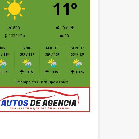
11º
80%
10 km/h
1020 hPa
0%
Hoy
Mñn.
Mar. 11
Miér. 12
 / 11º
23º / 11º
20º / 12º
22º / 12º
100%
100%
100%
100%
El tiempo en Guadalupe y Calvo