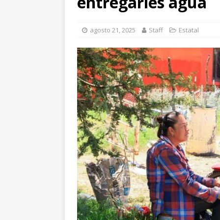
entregarles agua
[ agosto 9, 2026 ]
Lo
investigan muerte tr
agosto 21, 2025
Staff
Estatal