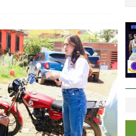
calizan sin vida a mujer de 55 años en Valles de Chihuahua;
aumática
ESTATAL