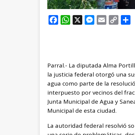
F
W
X
M
E
C
a
h
e
m
o
c
at
ss
ai
p
e
s
e
l
y
b
A
n
Li
Parral.- La diputada Alma Port
o
p
g
n
t
la justicia federal otorgó una s
o
p
e
k
r
agua como parte de la resolució
k
r
interpuesto por vecinos del frac
Junta Municipal de Agua y Sanea
Municipal de esta ciudad.
La autoridad federal resolvió so
una serie de problemáticas, des