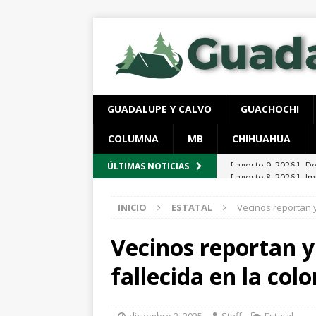
GUADALUPE Y CALVO
GUACHOCHI
COLUMNA
MB
CHIHUAHUA
[ agosto 8, 2026 ]
Im
ÚLTIMAS NOTICIAS
ESTATAL
INICIO
ESTATAL
Vecinos reportan y 
[ agosto 8, 2026 ]
Re
municipales
ESTA
Vecinos reportan y 
[ agosto 8, 2026 ]
Se
fallecida en la colo
ESTATAL
[ agosto 8, 2026 ]
“V