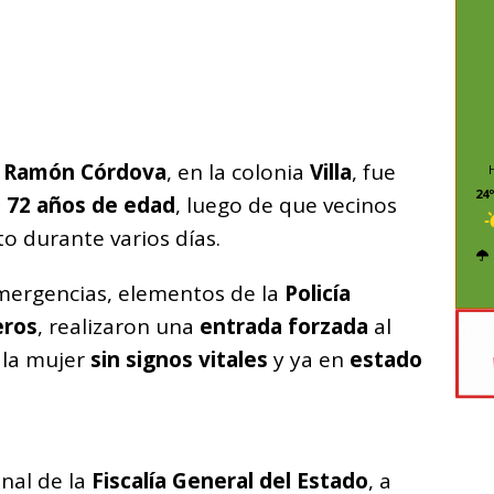
C
o
m
p
ar
 y Ramón Córdova
i
, en la colonia
Villa
, fue
24º
 72 años de edad
, luego de que vecinos
o durante varios días.
mergencias, elementos de la
Policía
ros
, realizaron una
entrada forzada
al
 la mujer
sin signos vitales
y ya en
estado
nal de la
Fiscalía General del Estado
, a