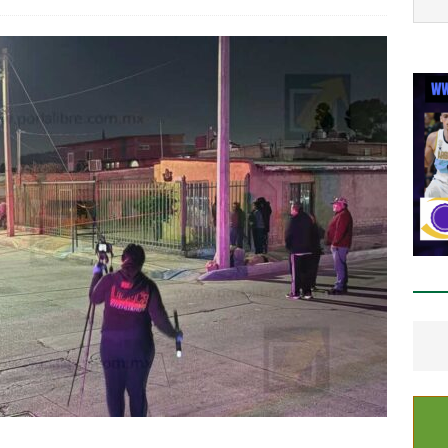
eso Estatal Campesino
ESTATAL
tienen a 5 con mariguana y cristal
ESTATAL