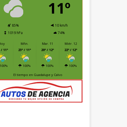
11º
85%
10 km/h
1019 hPa
74%
Hoy
Mñn.
Mar. 11
Miér. 12
 / 11º
23º / 11º
20º / 12º
22º / 12º
100%
100%
100%
100%
El tiempo en Guadalupe y Calvo