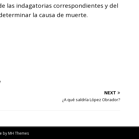
 de las indagatorias correspondientes y del
determinar la causa de muerte.
e
NEXT
¿A qué saldría López Obrador?
me by
MH Themes