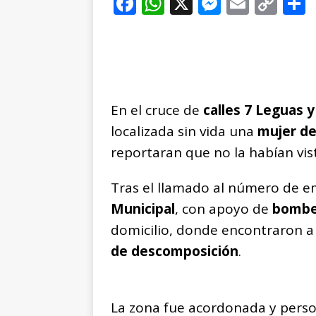
F
W
X
M
E
C
a
h
e
m
o
c
at
ss
ai
p
e
s
e
l
y
b
A
n
Li
En el cruce de
o
p
calles 7 Leguas
g
n
t
localizada sin vida una
mujer de
o
p
e
k
r
reportaran que no la habían vist
k
r
Tras el llamado al número de e
Municipal
, con apoyo de
bombe
domicilio, donde encontraron a
de descomposición
.
La zona fue acordonada y perso