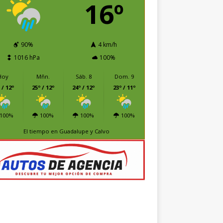
16º
90%
4 km/h
1016 hPa
100%
Hoy
Mñn.
Sáb. 8
Dom. 9
 / 12º
25º / 12º
24º / 12º
23º / 11º
100%
100%
100%
100%
El tiempo en Guadalupe y Calvo