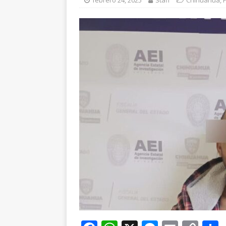
febrero 24, 2025
Staff
Chihuahua
,
P
ESTATAL
[ agosto 6, 2026 ]
De
cercanía y presencia