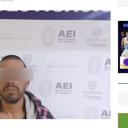
olicíaca
staca César Jáuregui la importancia de atender las colonias con
ESTATAL