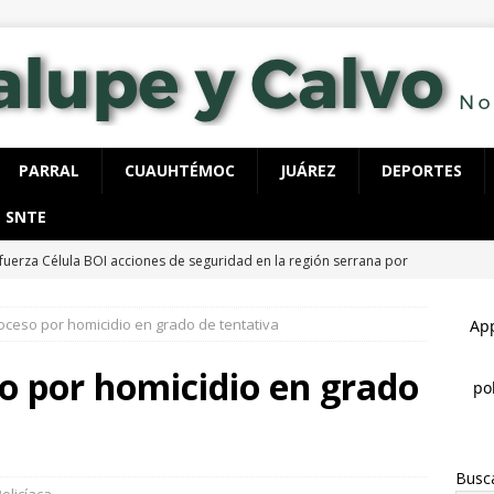
PARRAL
CUAUHTÉMOC
JUÁREZ
DEPORTES
SNTE
fuerza Célula BOI acciones de seguridad en la región serrana por
LUPE Y CALVO
oceso por homicidio en grado de tentativa
ecutan a hombre dentro de su vivienda en la colonia Ramón Reyes
o por homicidio en grado
 detienen con 40 dosis de cocaína, tenía órdenes de aprehensión
Busc
spliega FGE y AEI operativo en “El Willi” en Casas Grandes