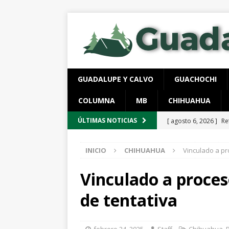
GUADALUPE Y CALVO
GUACHOCHI
COLUMNA
MB
CHIHUAHUA
[ agosto 6, 2026 ]
Re
ÚLTIMAS NOTICIAS
aire y tierra
GUADA
INICIO
CHIHUAHUA
Vinculado a pr
[ agosto 6, 2026 ]
Ej
ESTATAL
Vinculado a proces
[ agosto 6, 2026 ]
Lo
de tentativa
vigentes
ESTATAL
[ agosto 6, 2026 ]
De