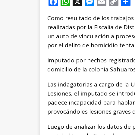
F
W
X
M
E
C
a
h
e
m
o
Como resultado de los trabajos d
c
at
ss
ai
p
realizadas por la Fiscalía de Dis
e
s
e
l
y
un auto de vinculación a proceso
b
A
n
Li
por el delito de homicidio tenta
o
p
g
n
t
o
p
e
k
r
Imputado por hechos registrados
k
r
domicilio de la colonia Sahuaro
Las indagatorias a cargo de la 
Lesiones, el imputado se introdu
padece incapacidad para hablar
provocándoles lesiones graves 
Luego de analizar los datos de