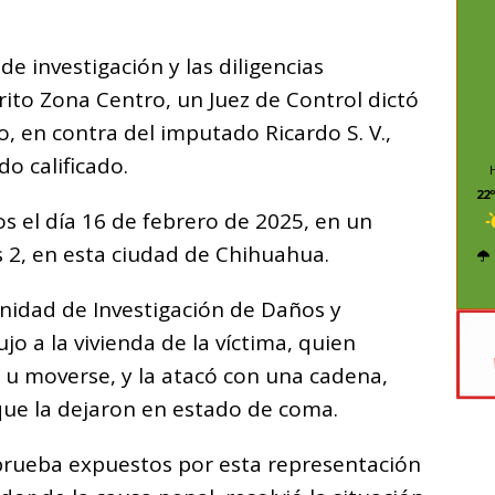
C
o
e investigación y las diligencias
m
trito Zona Centro, un Juez de Control dictó
p
, en contra del imputado Ricardo S. V.,
ar
do calificado.
i
22º
 el día 16 de febrero de 2025, en un
s 2, en esta ciudad de Chihuahua.
Unidad de Investigación de Daños y
jo a la vivienda de la víctima, quien
 u moverse, y la atacó con una cadena,
que la dejaron en estado de coma.
 prueba expuestos por esta representación