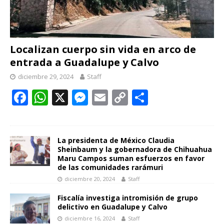
Localizan cuerpo sin vida en arco de
entrada a Guadalupe y Calvo
diciembre 29, 2024
Staff
F
W
X
M
E
C
C
ac
h
e
m
o
o
e
at
ss
ai
p
m
b
s
e
l
y
p
La presidenta de México Claudia
Sheinbaum y la gobernadora de Chihuahua
o
A
n
Li
ar
Maru Campos suman esfuerzos en favor
de las comunidades rarámuri
o
p
g
n
ti
diciembre 20, 2024
Staff
k
p
er
k
r
Fiscalía investiga intromisión de grupo
delictivo en Guadalupe y Calvo
diciembre 16, 2024
Staff