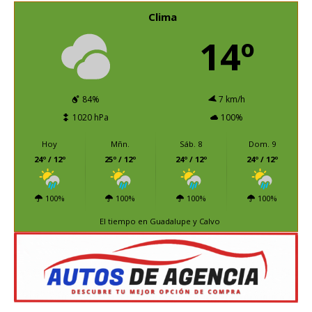
Clima
14º
84%
7 km/h
1020 hPa
100%
Hoy
Mñn.
Sáb. 8
Dom. 9
24º / 12º
25º / 12º
24º / 12º
24º / 12º
100%
100%
100%
100%
El tiempo en Guadalupe y Calvo