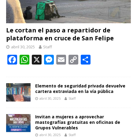
Le cortan el paso a repartidor de
plataforma en cruce de San Felipe
abril 30, 2025
Staff
F
W
X
M
E
C
C
ac
h
e
m
o
o
e
at
ss
ai
p
m
b
s
e
l
y
p
Elemento de seguridad privada devuelve
cartera extraviada en la vía pública
o
A
n
Li
ar
abril 30, 2025
Staff
o
p
g
n
ti
k
p
er
k
r
Invitan a mujeres a aprovechar
mastografías gratuitas en oficinas de
Grupos Vulnerables
abril 30, 2025
Staff