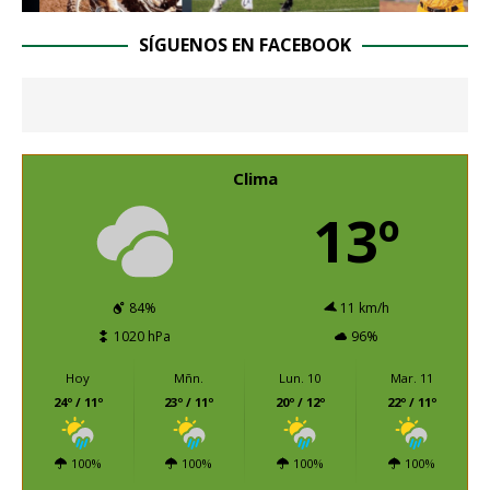
SÍGUENOS EN FACEBOOK
Clima
13º
84%
11 km/h
1020 hPa
96%
Hoy
Mñn.
Lun. 10
Mar. 11
24º / 11º
23º / 11º
20º / 12º
22º / 11º
100%
100%
100%
100%