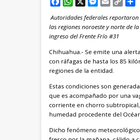
F
W
X
M
E
C
a
h
e
m
o
Autoridades federales reportaron 
c
at
ss
ai
p
las regiones noroeste y norte de l
e
s
e
l
y
ingreso del Frente Frío #31
b
A
n
Li
o
p
g
n
t
Chihuahua.- Se emite una alerta
o
p
e
k
r
con ráfagas de hasta los 85 kil
k
r
regiones de la entidad.
Estas condiciones son generadas 
que es acompañado por una vagu
corriente en chorro subtropical,
humedad procedente del Océano
Dicho fenómeno meteorológico 
fresco por la mañana, cálido a c