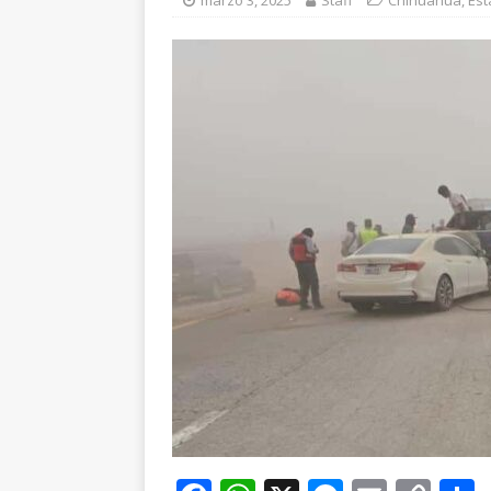
marzo 3, 2025
Staff
Chihuahua
,
Est
aire y tierra
GUADA
[ agosto 7, 2026 ]
Ro
ESTATAL