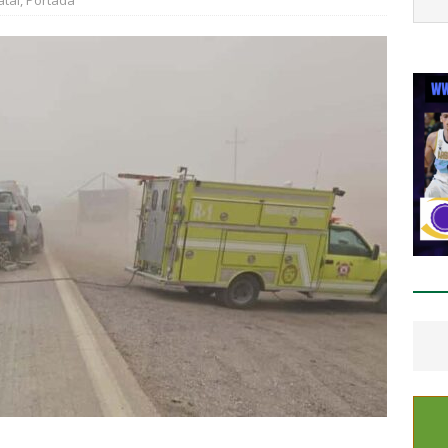
atal
,
Portada
LUPE Y CALVO
cía a su esposa y su hija con gasolina para matarlas; lo detienen