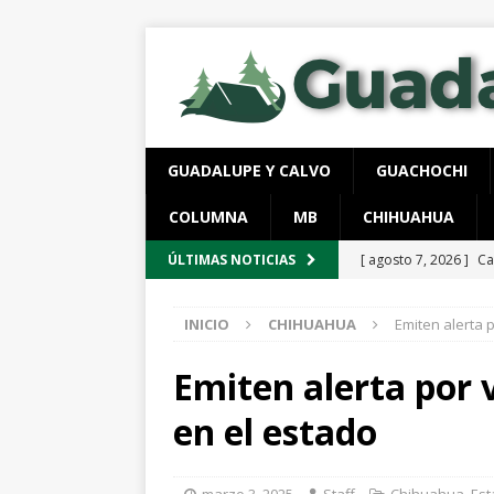
GUADALUPE Y CALVO
GUACHOCHI
COLUMNA
MB
CHIHUAHUA
[ agosto 7, 2026 ]
Ca
ÚLTIMAS NOTICIAS
evidencias clave en 
INICIO
CHIHUAHUA
Emiten alerta 
[ agosto 6, 2026 ]
Al
unidad en el PAN
Emiten alerta por 
[ agosto 6, 2026 ]
De
en el estado
cercanía y presencia
[ agosto 6, 2026 ]
Re