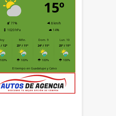
15º
77%
8 km/h
1020 hPa
14%
Hoy
Mñn.
Dom. 9
Lun. 10
 / 12º
23º / 11º
24º / 11º
23º / 11º
100%
100%
100%
100%
El tiempo en Guadalupe y Calvo