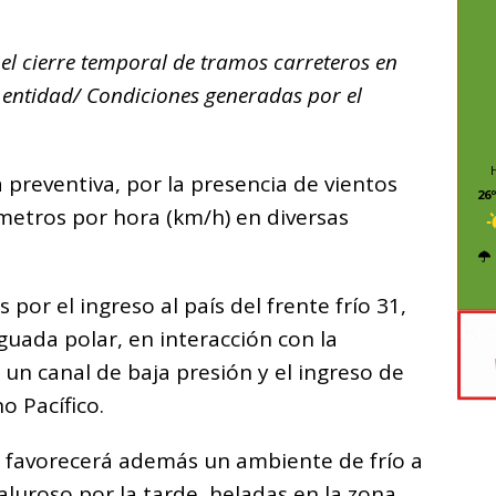
C
o
el cierre temporal de tramos carreteros en
m
a entidad/ Condiciones generadas por el
p
ar
i
 preventiva, por la presencia de vientos
26º
ómetros por hora (km/h) en diversas
por el ingreso al país del frente frío 31,
ada polar, en interacción con la
 un canal de baja presión y el ingreso de
 Pacífico.
favorecerá además un ambiente de frío a
aluroso por la tarde, heladas en la zona