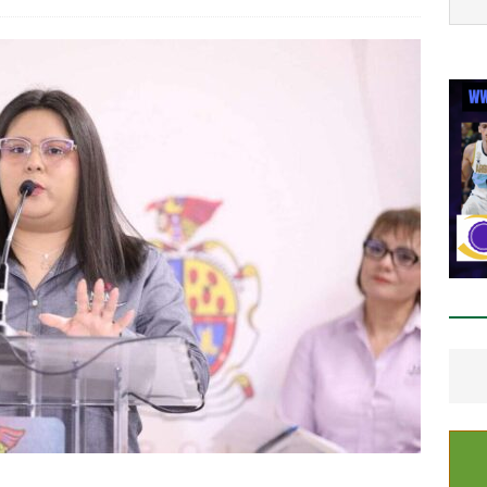
staca César Jáuregui la importancia de atender las colonias con
ESTATAL