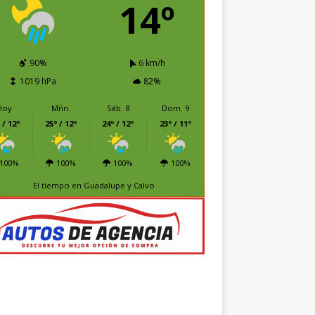
14º
90%
6 km/h
1019 hPa
82%
Hoy
Mñn.
Sáb. 8
Dom. 9
 / 12º
25º / 12º
24º / 12º
23º / 11º
100%
100%
100%
100%
El tiempo en Guadalupe y Calvo