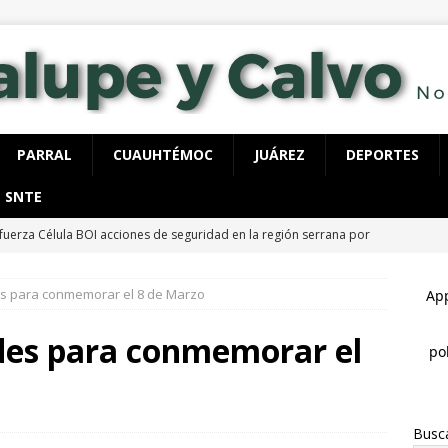
PARRAL
CUAUHTÉMOC
JUÁREZ
DEPORTES
SNTE
fuerza Célula BOI acciones de seguridad en la región serrana por
LUPE Y CALVO
es para conmemorar el 8 de Marzo
ecutan a hombre dentro de su vivienda en la colonia Ramón Reyes
des para conmemorar el
 detienen con 40 dosis de cocaína, tenía órdenes de aprehensión
Busc
spliega FGE y AEI operativo en “El Willi” en Casas Grandes