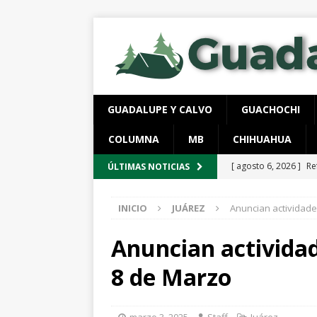
GUADALUPE Y CALVO
GUACHOCHI
COLUMNA
MB
CHIHUAHUA
[ agosto 6, 2026 ]
Re
ÚLTIMAS NOTICIAS
aire y tierra
GUADA
INICIO
JUÁREZ
Anuncian actividad
[ agosto 6, 2026 ]
Ej
ESTATAL
Anuncian activida
[ agosto 6, 2026 ]
Lo
8 de Marzo
vigentes
ESTATAL
[ agosto 6, 2026 ]
De