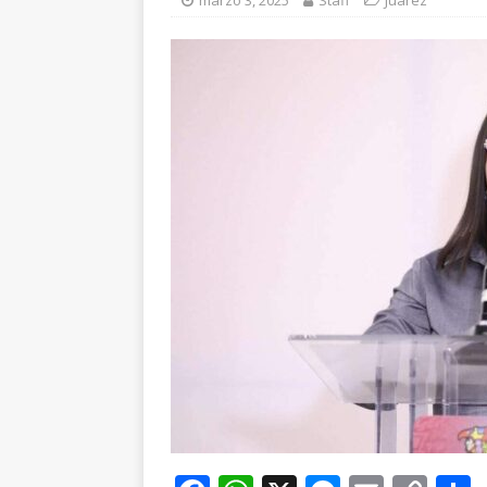
marzo 3, 2025
Staff
Juárez
ESTATAL
[ agosto 6, 2026 ]
De
cercanía y presencia